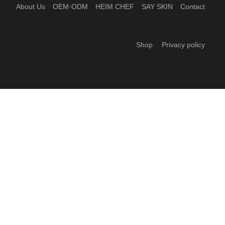
About Us
OEM·ODM
HEIM CHEF
SAY SKIN
Contact
Shop
Privacy policy