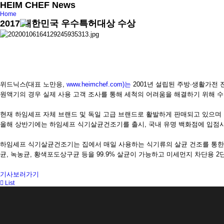
HEIM CHEF News
Home
2017 대한민국 우수특허대상 수상
위드닉스(대표 노만응,
www.heimchef.com)는
2001년 설립된 주방∙생활가전
원액기의 경우 실제 사용 고객 조사를 통해 세척의 어려움을 해결하기 위해 수
현재 하임셰프 자체 브랜드 및 독일 고급 브랜드로 활발하게 판매되고 있으며
올해 상반기에는 하임셰프 식기살균건조기를 출시, 국내 유명 백화점에 입점
하임셰프 식기살균건조기는 집에서 매일 사용하는 식기류의 살균 건조를 통한 
균, 녹농균, 황색포도상구균 등을 99.9% 살균이 가능하고 미세먼지 차단용 
기사보러가기
List