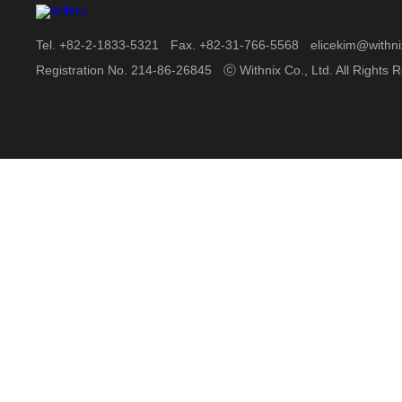
Tel. +82-2-1833-5321
Fax. +82-31-766-5568
elicekim@withni
Registration No. 214-86-26845
ⓒ Withnix Co., Ltd. All Rights 